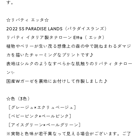
す。
☆リバティ エッタ☆
2022 SS PARADISE LANDS（パラダイスランズ）
リバティ イタリア製タナローン Etta（ エッタ）
植物やベリーが生い茂る想像上の森の中で跳ねまわるダマジ
カを描いたチャーミングなプリントです♪
表地はシルクのようなすべらかな肌触りのリバティ タナロー
ン✨
国産Wガーゼを裏地にお付けして作製しました♪
☆色（3色）
［グレージュ×エクリュベージュ］
［ベビーピンク×ペールピンク］
［アイスグリーン×ペールグリーン］
※実物と色味が若干異なって見える場合がございます。ご了