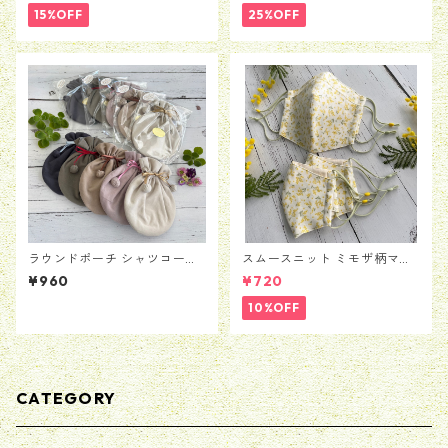
15%OFF
25%OFF
ラウンドポーチ シャツコーデ
スムースニット ミモザ柄マス
ュロイ
ク
¥960
¥720
10%OFF
CATEGORY