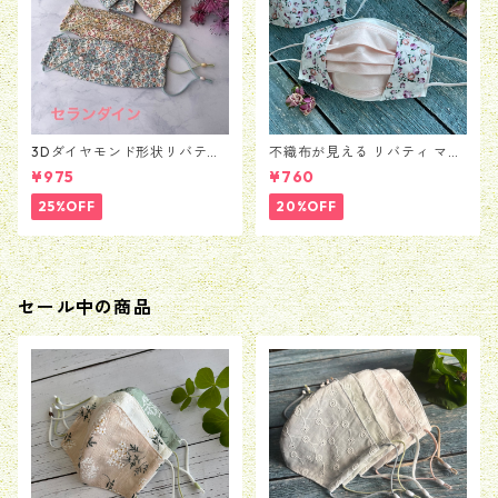
3Dダイヤモンド形状リバティ
不織布が見える リバティ マス
マスク セランダイン
クカバー レイニング・ローズ
¥975
¥760
バッズ
25%OFF
20%OFF
セール中の商品