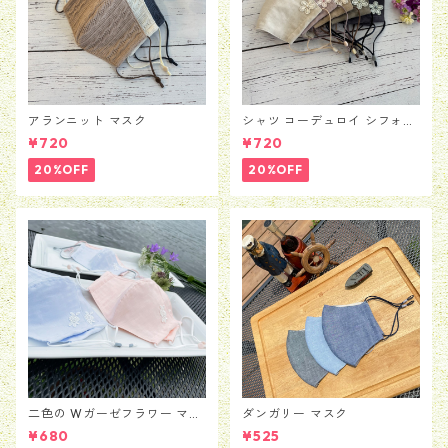
アランニット マスク
シャツ コーデュロイ シフォン
フラワー マスク
¥720
¥720
20%OFF
20%OFF
二色の Wガーゼフラワー マス
ダンガリー マスク
ク
¥680
¥525