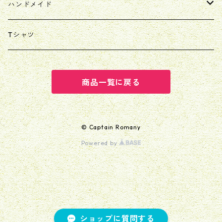
ハンドメイド
マスク/マスクカバー
Tシャツ
リバティ
巾着
商品一覧に戻る
スタイ/ヨダレかけ
© Captain Romany
Powered by
ショップに質問する