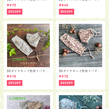
マスク ペタルウィッシュ
マスク タンブリングテイルズ
¥975
¥845
25%OFF
35%OFF
3Dダイヤモンド形状リバティ
3Dダイヤモンド形状リバティ
マスク ベッツィベリー
マスク レイニング・ローズバ
¥975
¥975
ッズ
25%OFF
25%OFF