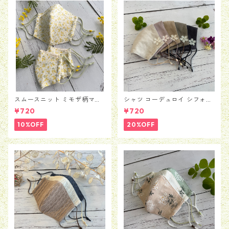
スムースニット ミモザ柄マス
シャツ コーデュロイ シフォン
ク
フラワー マスク
¥720
¥720
10%OFF
20%OFF