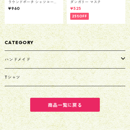
ラウンドポーチ シャツコーデ
ダンガリー マスク
ュロイ
¥960
¥525
25%OFF
CATEGORY
ハンドメイド
マスク/マスクカバー
Tシャツ
リバティ
巾着
商品一覧に戻る
スタイ/ヨダレかけ