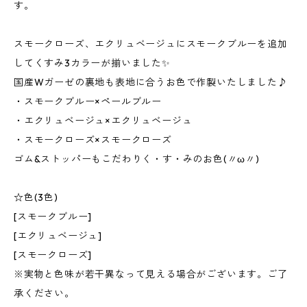
す。
スモークローズ、エクリュベージュにスモークブルーを追加
してくすみ3カラーが揃いました✨
国産Wガーゼの裏地も表地に合うお色で作製いたしました♪
・スモークブルー×ペールブルー
・エクリュベージュ×エクリュベージュ
・スモークローズ×スモークローズ
ゴム&ストッパーもこだわりく・す・みのお色(〃ω〃)
☆色(3色)
[スモークブルー]
[エクリュベージュ]
[スモークローズ]
※実物と色味が若干異なって見える場合がございます。ご了
承ください。