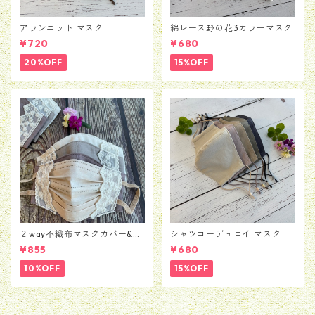
アランニット マスク
綿レース野の花3カラーマスク
¥720
¥680
20%OFF
15%OFF
２way不織布マスクカバー&マ
シャツコーデュロイ マスク
スク 綿チュールレース
¥855
¥680
10%OFF
15%OFF