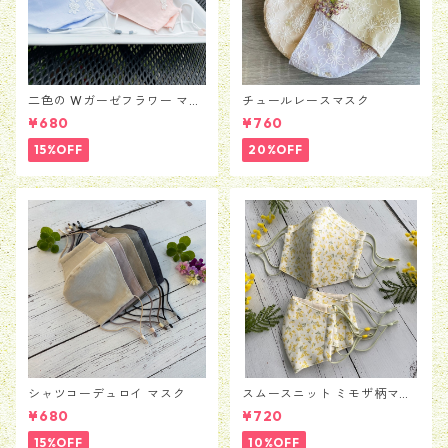
二色の Wガーゼフラワー マス
チュールレースマスク
ク
¥680
¥760
15%OFF
20%OFF
シャツコーデュロイ マスク
スムースニット ミモザ柄マス
ク
¥680
¥720
15%OFF
10%OFF