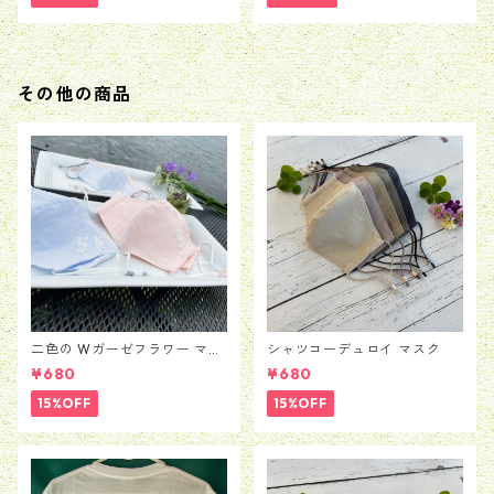
その他の商品
二色の Wガーゼフラワー マス
シャツコーデュロイ マスク
ク
¥680
¥680
15%OFF
15%OFF