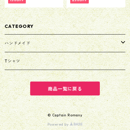
CATEGORY
ハンドメイド
マスク/マスクカバー
Tシャツ
リバティ
巾着
商品一覧に戻る
スタイ/ヨダレかけ
© Captain Romany
Powered by