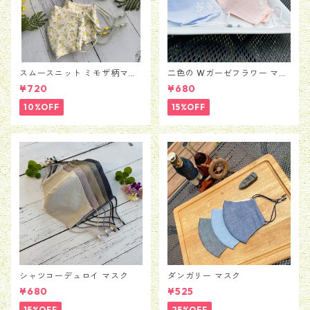
スムースニット ミモザ柄マス
二色の Wガーゼフラワー マス
ク
ク
¥720
¥680
10%OFF
15%OFF
シャツコーデュロイ マスク
ダンガリー マスク
¥680
¥525
15%OFF
25%OFF