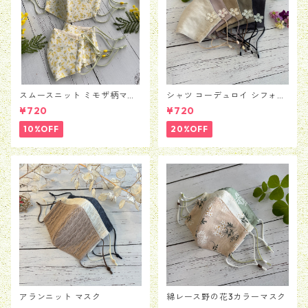
スムースニット ミモザ柄マス
シャツ コーデュロイ シフォン
ク
フラワー マスク
¥720
¥720
10%OFF
20%OFF
アランニット マスク
綿レース野の花3カラーマスク