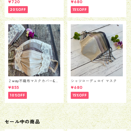
¥720
¥680
20%OFF
15%OFF
２way不織布マスクカバー&マ
シャツコーデュロイ マスク
スク 綿チュールレース
¥855
¥680
10%OFF
15%OFF
セール中の商品