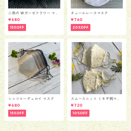
二色の Wガーゼフラワー マス
チュールレースマスク
ク
¥680
¥760
15%OFF
20%OFF
シャツコーデュロイ マスク
スムースニット ミモザ柄マス
ク
¥680
¥720
15%OFF
10%OFF