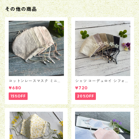
その他の商品
コットンレースマスク ミニマ
シャツ コーデュロイ シフォン
ムフラワー柄
フラワー マスク
¥680
¥720
15%OFF
20%OFF